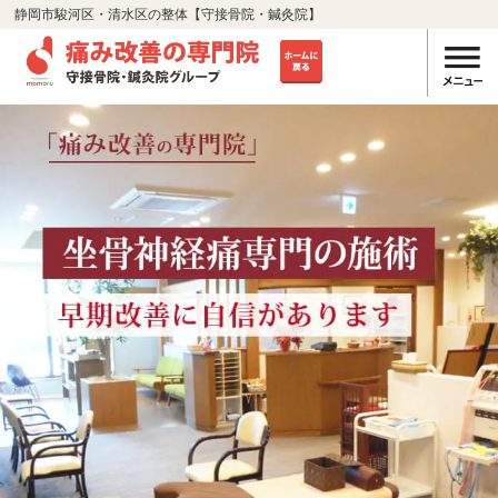
静岡市駿河区・清水区の整体【守接骨院・鍼灸院】