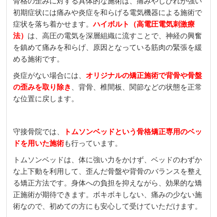
骨格の歪みに対する具体的な施術は、痛みやしびれが強い
初期症状には痛みや炎症を和らげる電気機器による施術で
症状を落ち着かせます。
ハイボルト（高電圧電気刺激療
法）
は、高圧の電気を深層組織に流すことで、神経の興奮
を鎮めて痛みを和らげ、原因となっている筋肉の緊張を緩
める施術です。
炎症がない場合には、
オリジナルの矯正施術で背骨や骨盤
の歪みを取り除き
、背骨、椎間板、関節などの状態を正常
な位置に戻します。
守接骨院
では、
トムソンベッドという骨格矯正専用のベッ
ドを用いた施術
も行っています。
トムソンベッドは、体に強い力をかけず、ベッドのわずか
な上下動を利用して、歪んだ骨盤や背骨のバランスを整え
る矯正方法です。身体への負担を抑えながら、効果的な矯
正施術が期待できます。ボキボキしない、痛みの少ない施
術なので、初めての方にも安心して受けていただけます。