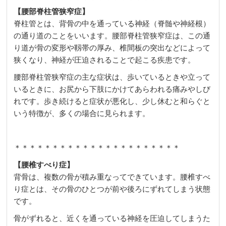
【腰部脊柱管狭窄症】
脊柱管とは、背骨の中を通っている神経（脊髄や神経根）
の通り道のことをいいます。腰部脊柱管狭窄症は、この通
り道が骨の変形や靱帯の厚み、椎間板の突出などによって
狭くなり、神経が圧迫されることで起こる疾患です。
腰部脊柱管狭窄症の主な症状は、歩いているときや立って
いるときに、お尻から下肢にかけてあらわれる痛みやしび
れです。歩き続けると症状が悪化し、少し休むと和らぐと
いう特徴が、多くの場合に見られます。
＊＊＊＊＊＊＊＊＊＊＊＊＊＊＊＊＊＊＊＊＊＊
【腰椎すべり症】
背骨は、複数の骨が積み重なってできています。腰椎すべ
り症とは、その骨のひとつが前や後ろにずれてしまう状態
です。
骨がずれると、近くを通っている神経を圧迫してしまうた