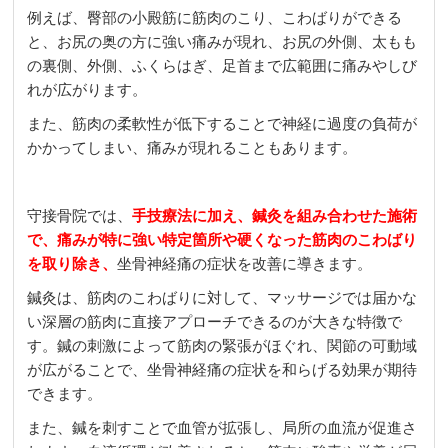
例えば、臀部の小殿筋に筋肉のこり、こわばりができる
と、お尻の奥の方に強い痛みが現れ、お尻の外側、太もも
の裏側、外側、ふくらはぎ、足首まで広範囲に痛みやしび
れが広がります。
また、筋肉の柔軟性が低下することで神経に過度の負荷が
かかってしまい、痛みが現れることもあります。
守接骨院
では、
手技療法に加え、鍼灸を組み合わせた施術
で、痛みが特に強い特定箇所
や硬くなった筋肉のこわばり
を取り除き、
坐骨神経痛の症状を改善に導きます。
鍼灸は、筋肉のこわばりに対して、マッサージでは届かな
い深層の筋肉に直接アプローチできるのが大きな特徴で
す。鍼の刺激によって筋肉の緊張がほぐれ、関節の可動域
が広がることで、坐骨神経痛の症状を和らげる効果が期待
できます。
また、鍼を刺すことで血管が拡張し、局所の血流が促進さ