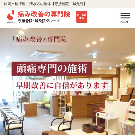
静岡市駿河区・清水区の整体【守接骨院・鍼灸院】