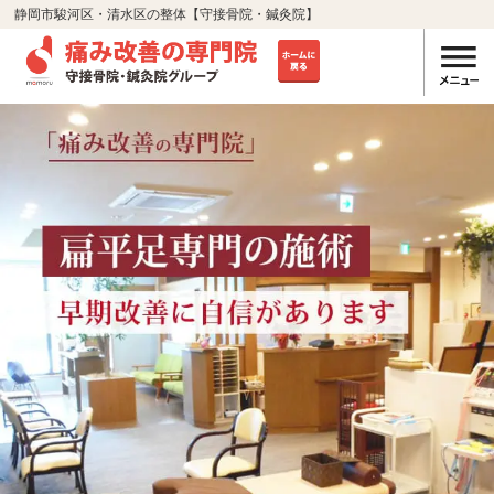
静岡市駿河区・清水区の整体【守接骨院・鍼灸院】