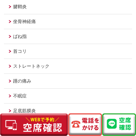
腱鞘炎
坐骨神経痛
ばね指
首コリ
ストレートネック
踵の痛み
不眠症
足底筋膜炎
テニス肘