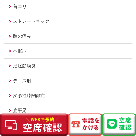
首コリ
ストレートネック
踵の痛み
不眠症
足底筋膜炎
テニス肘
変形性膝関節症
扁平足
むち打ち