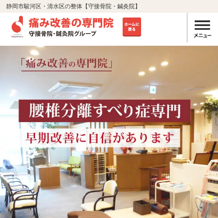
静岡市駿河区・清水区の整体【守接骨院・鍼灸院】