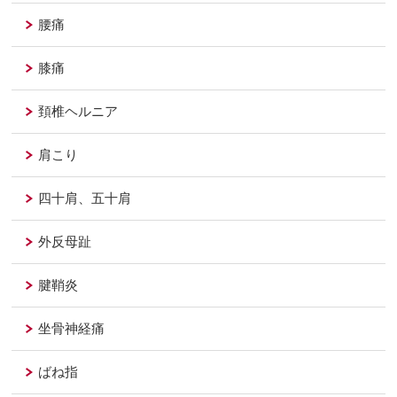
腰痛
膝痛
頚椎ヘルニア
肩こり
四十肩、五十肩
外反母趾
腱鞘炎
坐骨神経痛
ばね指