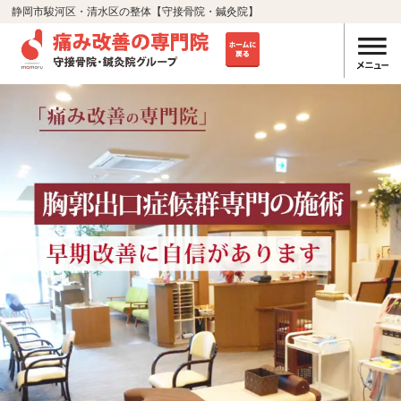
静岡市駿河区・清水区の整体【守接骨院・鍼灸院】