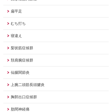
扁平足
むち打ち
寝違え
梨状筋症候群
頚肩腕症候群
仙腸関節炎
上腕二頭筋長頭腱炎
胸郭出口症候群
肋間神経痛