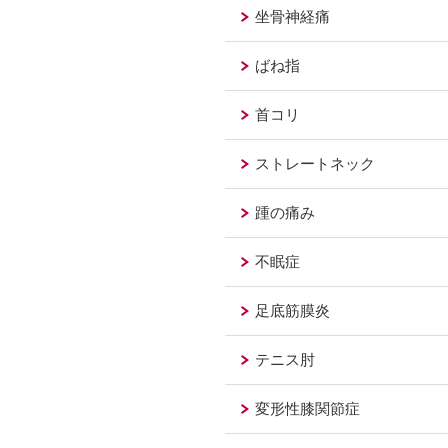
坐骨神経痛
ばね指
首コリ
ストレートネック
踵の痛み
不眠症
足底筋膜炎
テニス肘
変形性膝関節症