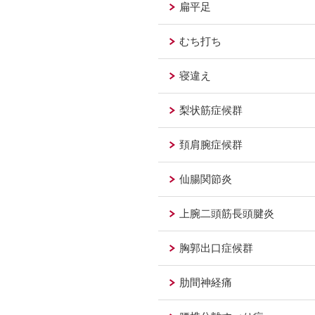
扁平足
むち打ち
寝違え
梨状筋症候群
頚肩腕症候群
仙腸関節炎
上腕二頭筋長頭腱炎
胸郭出口症候群
肋間神経痛