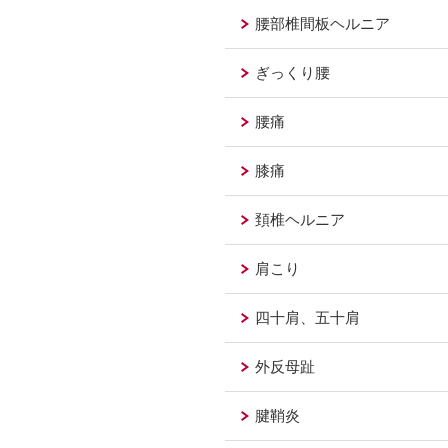
腰部椎間板ヘルニア
ぎっくり腰
腰痛
膝痛
頚椎ヘルニア
肩こり
四十肩、五十肩
外反母趾
腱鞘炎