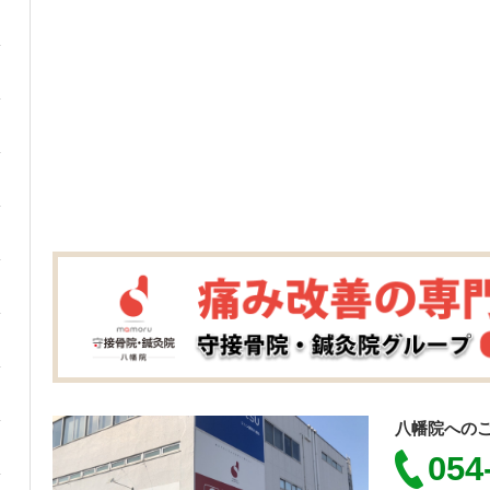
八幡院への
054