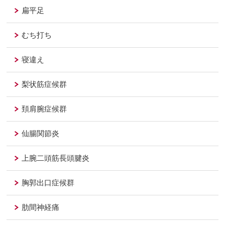
扁平足
むち打ち
寝違え
梨状筋症候群
頚肩腕症候群
仙腸関節炎
上腕二頭筋長頭腱炎
胸郭出口症候群
肋間神経痛