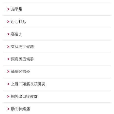
扁平足
むち打ち
寝違え
梨状筋症候群
頚肩腕症候群
仙腸関節炎
上腕二頭筋長頭腱炎
胸郭出口症候群
肋間神経痛