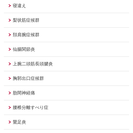
寝違え
梨状筋症候群
頚肩腕症候群
仙腸関節炎
上腕二頭筋長頭腱炎
胸郭出口症候群
肋間神経痛
腰椎分離すべり症
鵞足炎