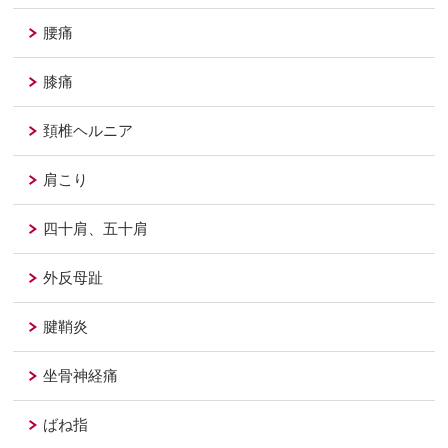
腰痛
膝痛
頚椎ヘルニア
肩こり
四十肩、五十肩
外反母趾
腱鞘炎
坐骨神経痛
ばね指