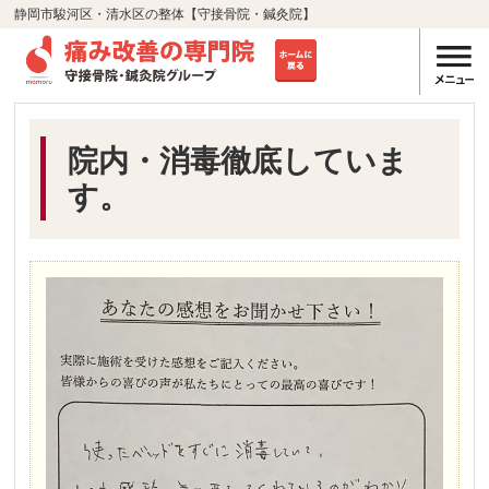
静岡市駿河区・清水区の整体【守接骨院・鍼灸院】
院内・消毒徹底していま
す。