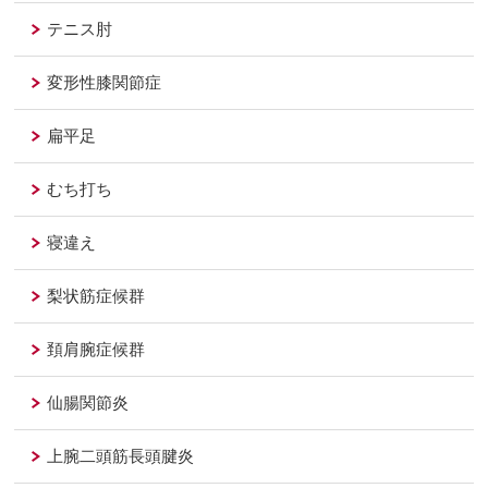
テニス肘
変形性膝関節症
扁平足
むち打ち
寝違え
梨状筋症候群
頚肩腕症候群
仙腸関節炎
上腕二頭筋長頭腱炎