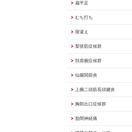
扁平足
むち打ち
寝違え
梨状筋症候群
頚肩腕症候群
仙腸関節炎
上腕二頭筋長頭腱炎
胸郭出口症候群
肋間神経痛