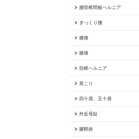
腰部椎間板ヘルニア
ぎっくり腰
腰痛
膝痛
頚椎ヘルニア
肩こり
四十肩、五十肩
外反母趾
腱鞘炎