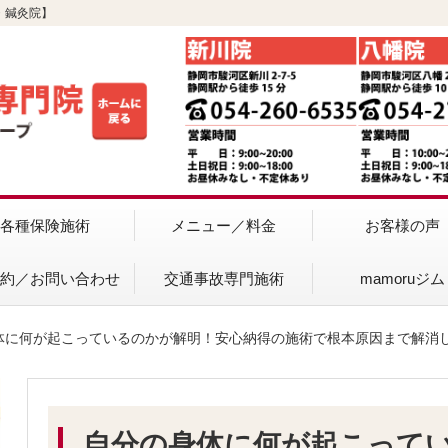
・鍼灸院】
各種保険施術
メニュー／料金
お客様の声
予約／お問い合わせ
交通事故専門施術
mamoruジム
身体に何が起こっているのかが解明！安心納得の施術で根本原因まで解消
自分の身体に何が起こって