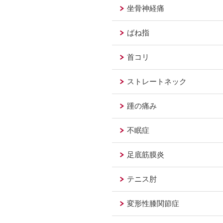
坐骨神経痛
ばね指
首コリ
ストレートネック
踵の痛み
不眠症
足底筋膜炎
テニス肘
変形性膝関節症