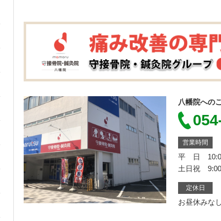
八幡院への
054
営業時間
平 日 10:0
土日祝 9:00
定休日
お昼休みな