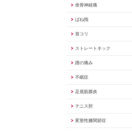
坐骨神経痛
ばね指
首コリ
ストレートネック
踵の痛み
不眠症
足底筋膜炎
テニス肘
変形性膝関節症