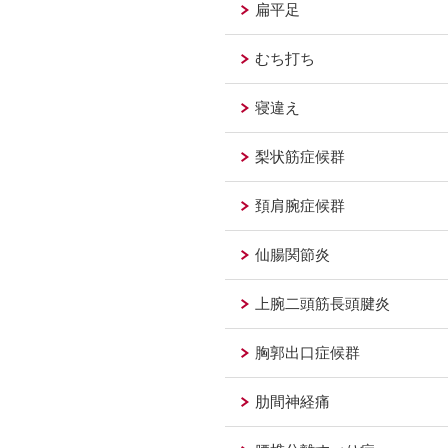
扁平足
むち打ち
寝違え
梨状筋症候群
頚肩腕症候群
仙腸関節炎
上腕二頭筋長頭腱炎
胸郭出口症候群
肋間神経痛