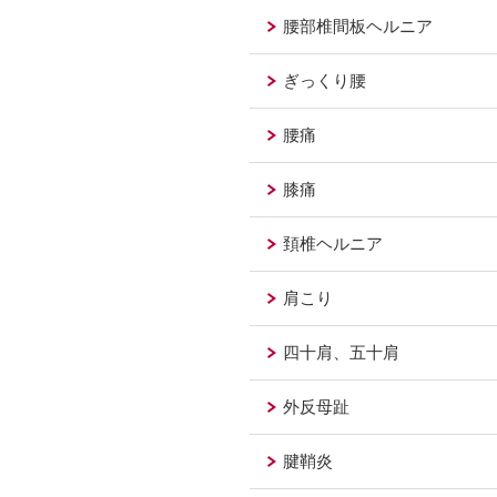
腰部椎間板ヘルニア
ぎっくり腰
腰痛
膝痛
頚椎ヘルニア
肩こり
四十肩、五十肩
外反母趾
腱鞘炎