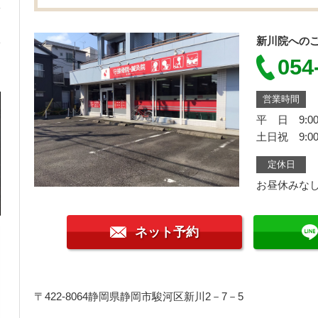
新川院への
054
営業時間
平 日 9:00
土日祝 9:00
定休日
お昼休みな
ネット予約
〒422-8064
静岡県静岡市駿河区新川2－7－5