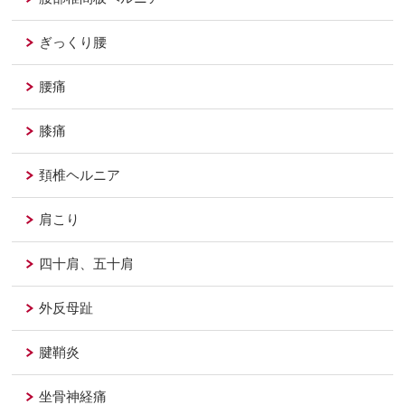
ぎっくり腰
腰痛
膝痛
頚椎ヘルニア
肩こり
四十肩、五十肩
外反母趾
腱鞘炎
坐骨神経痛