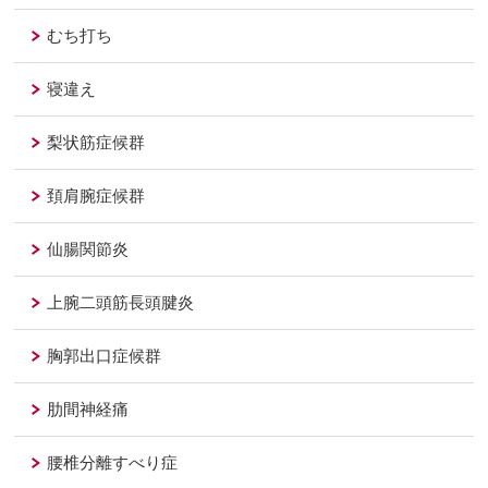
むち打ち
寝違え
梨状筋症候群
頚肩腕症候群
仙腸関節炎
上腕二頭筋長頭腱炎
胸郭出口症候群
肋間神経痛
腰椎分離すべり症